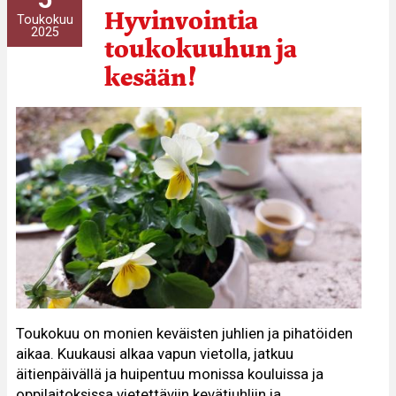
Hyvinvointia
Toukokuu
2025
toukokuuhun ja
kesään!
Toukokuu on monien keväisten juhlien ja pihatöiden
aikaa. Kuukausi alkaa vapun vietolla, jatkuu
äitienpäivällä ja huipentuu monissa kouluissa ja
oppilaitoksissa vietettäviin kevätjuhliin ja