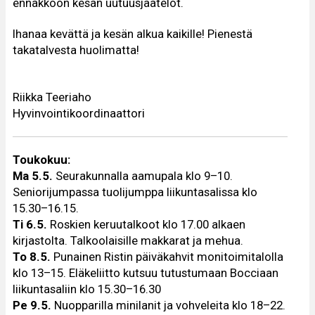
ennakkoon kesän uutuusjäätelöt.
Ihanaa kevättä ja kesän alkua kaikille! Pienestä
takatalvesta huolimatta!
Riikka Teeriaho
Hyvinvointikoordinaattori
Toukokuu:
Ma 5.5.
Seurakunnalla aamupala klo 9–10.
Seniorijumpassa tuolijumppa liikuntasalissa klo
15.30–16.15.
Ti 6.5.
Roskien keruutalkoot klo 17.00 alkaen
kirjastolta. Talkoolaisille makkarat ja mehua.
To 8.5.
Punainen Ristin päiväkahvit monitoimitalolla
klo 13–15. Eläkeliitto kutsuu tutustumaan Bocciaan
liikuntasaliin klo 15.30–16.30
Pe 9.5.
Nuopparilla minilanit ja vohveleita klo 18–22.