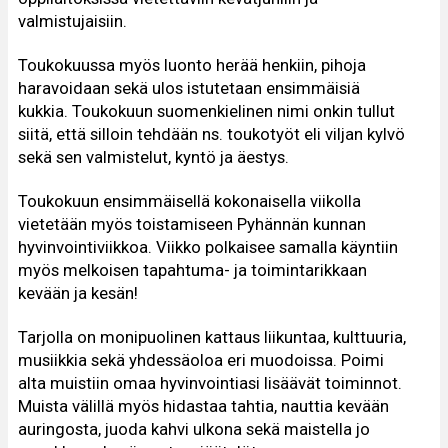
valmistujaisiin.
Toukokuussa myös luonto herää henkiin, pihoja
haravoidaan sekä ulos istutetaan ensimmäisiä
kukkia. Toukokuun suomenkielinen nimi onkin tullut
siitä, että silloin tehdään ns. toukotyöt eli viljan kylvö
sekä sen valmistelut, kyntö ja äestys.
Toukokuun ensimmäisellä kokonaisella viikolla
vietetään myös toistamiseen Pyhännän kunnan
hyvinvointiviikkoa. Viikko polkaisee samalla käyntiin
myös melkoisen tapahtuma- ja toimintarikkaan
kevään ja kesän!
Tarjolla on monipuolinen kattaus liikuntaa, kulttuuria,
musiikkia sekä yhdessäoloa eri muodoissa. Poimi
alta muistiin omaa hyvinvointiasi lisäävät toiminnot.
Muista välillä myös hidastaa tahtia, nauttia kevään
auringosta, juoda kahvi ulkona sekä maistella jo