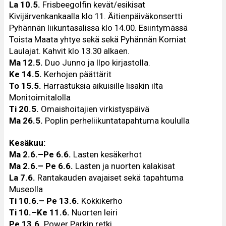
La 10.5.
Frisbeegolfin kevät/esikisat
Kivijärvenkankaalla klo 11. Äitienpäiväkonsertti
Pyhännän liikuntasalissa klo 14.00. Esiintymässä
Toista Maata yhtye sekä sekä Pyhännän Komiat
Laulajat. Kahvit klo 13.30 alkaen.
Ma 12.5.
Duo Junno ja Ilpo kirjastolla.
Ke 14.5.
Kerhojen päättärit
To 15.5.
Harrastuksia aikuisille Iisakin ilta
Monitoimitalolla
Ti 20.5.
Omaishoitajien virkistyspäivä
Ma 26.5.
Poplin perheliikuntatapahtuma koululla
Kesäkuu:
Ma 2.6.–Pe 6.6.
Lasten kesäkerhot
Ma 2.6.– Pe 6.6.
Lasten ja nuorten kalakisat
La 7.6.
Rantakauden avajaiset sekä tapahtuma
Museolla
Ti 10.6.– Pe 13.6.
Kokkikerho
Ti 10.–Ke 11.6.
Nuorten leiri
Pe 13.6.
Power Parkin retki