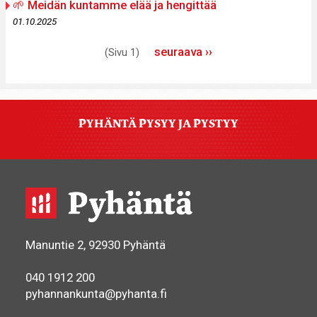
🌱 Meidän kuntamme elää ja hengittää
01.10.2025
Sivutus
Seuraava
seuraava ››
(Sivu 1)
sivu
PYHÄNTÄ PYSYY JA PYSTYY
Manuntie 2, 92930 Pyhäntä
040 1912 200
pyhannankunta@pyhanta.fi