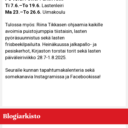
Ti 7.6.–To 19.6.
Lastenleiri
Ma 23.–To 26.6.
Uimakoulu
Tulossa myös:
Riina Tikkasen ohjaamia kaikille
avoimia puistojumppia tiistaisin, lasten
pyöräsuunnistus sekä lasten
frisbeekilpailuita. Heinäkuussa jalkapallo- ja
pesiskerhot, Kirjaston torstai torit sekä lasten
päiväleiriviikko 28.7-1.8.2025.
Seuraile kunnan tapahtumakalenteria sekä
somekanavia Instagramissa ja Facebookissa!
Blogiarkisto