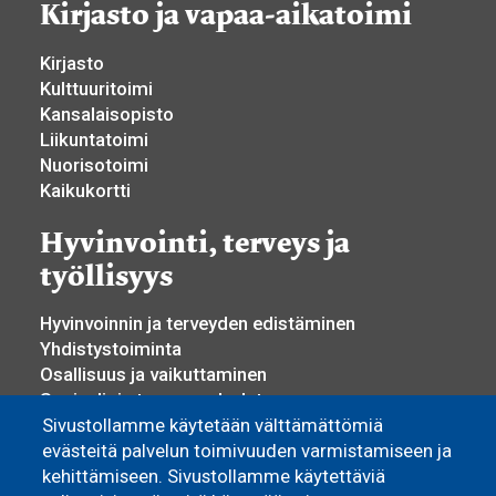
Kirjasto ja vapaa-aikatoimi
Kirjasto
Kulttuuritoimi
Kansalaisopisto
Liikuntatoimi
Nuorisotoimi
Kaikukortti
Hyvinvointi, terveys ja
työllisyys
Hyvinvoinnin ja terveyden edistäminen
Yhdistystoiminta
Osallisuus ja vaikuttaminen
Sosiaali- ja terveyspalvelut
Työllisyyspalvelut
Sivustollamme käytetään välttämättömiä
Yrittäjyys ja elinkeino
evästeitä palvelun toimivuuden varmistamiseen ja
kehittämiseen. Sivustollamme käytettäviä