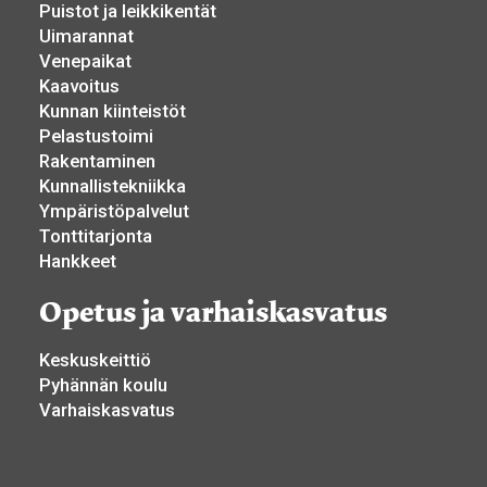
Puistot ja leikkikentät
Uimarannat
Venepaikat
Kaavoitus
Kunnan kiinteistöt
Pelastustoimi
Rakentaminen
Kunnallistekniikka
Ympäristöpalvelut
Tonttitarjonta
Hankkeet
Opetus ja varhaiskasvatus
Keskuskeittiö
Pyhännän koulu
Varhaiskasvatus