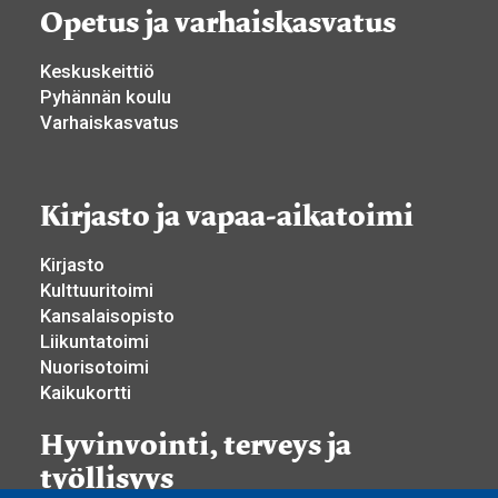
Opetus ja varhaiskasvatus
Keskuskeittiö
Pyhännän koulu
Varhaiskasvatus
Kirjasto ja vapaa-aikatoimi
Kirjasto
Kulttuuritoimi
Kansalaisopisto
Liikuntatoimi
Nuorisotoimi
Kaikukortti
Hyvinvointi, terveys ja
työllisyys