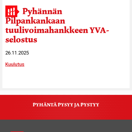
Pyhännän
Pilpankankaan
tuulivoimahankkeen YVA-
selostus
26.11.2025
Kuulutus
PYHÄNTÄ PYSYY JA PYSTYY