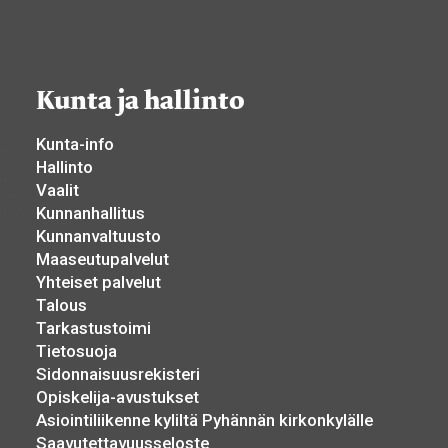
Kunta ja hallinto
Kunta-info
Hallinto
Vaalit
Kunnanhallitus
Kunnanvaltuusto
Maaseutupalvelut
Yhteiset palvelut
Talous
Tarkastustoimi
Tietosuoja
Sidonnaisuusrekisteri
Opiskelija-avustukset
Asiointiliikenne kyliltä Pyhännän kirkonkylälle
Saavutettavuusseloste