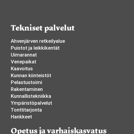
Tekniset palvelut
Ahvenjärven retkeilyalue
Puistot ja leikkikentät
Uimarannat
Venepaikat
Kaavoitus
Kunnan kiinteistöt
Pelastustoimi
Rakentaminen
Kunnallistekniikka
Ympäristöpalvelut
Tonttitarjonta
Hankkeet
Opetus ja varhaiskasvatus