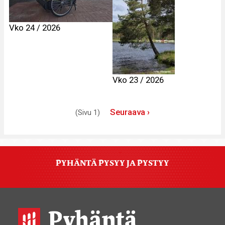
Vko 24 / 2026
Vko 23 / 2026
Sivutus
Seuraava
Seuraava ›
(Sivu 1)
sivu
PYHÄNTÄ PYSYY JA PYSTYY