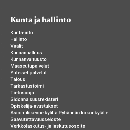
Kunta ja hallinto
Kunta-info
Hallinto
Vaalit
Kunnanhallitus
Kunnanvaltuusto
Maaseutupalvelut
Yhteiset palvelut
Talous
Tarkastustoimi
Tietosuoja
Sidonnaisuusrekisteri
Opiskelija-avustukset
Asiointiliikenne kyliltä Pyhännän kirkonkylälle
Saavutettavuusseloste
Verkkolaskutus- ja laskutusosoite