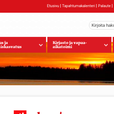
|
|
|
Etusivu
Tapahtumakalenteri
Palaute
s ja
Kirjasto ja vapaa-
iskasvatus
aikatoimi