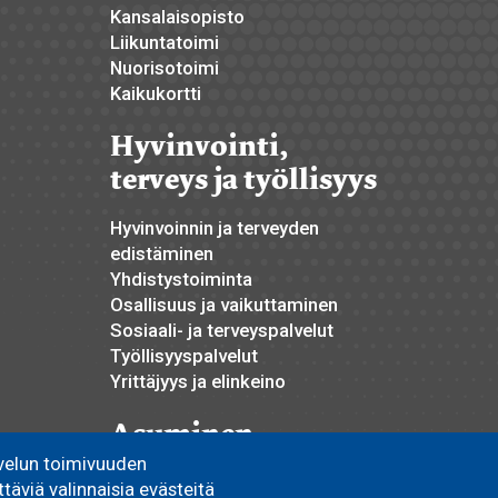
Kansalaisopisto
Liikuntatoimi
Nuorisotoimi
Kaikukortti
Hyvinvointi,
terveys ja työllisyys
Hyvinvoinnin ja terveyden
edistäminen
Yhdistystoiminta
Osallisuus ja vaikuttaminen
Sosiaali- ja terveyspalvelut
Työllisyyspalvelut
Yrittäjyys ja elinkeino
Asuminen
velun toimivuuden
Pyhännän Monitoimitalo
äviä valinnaisia evästeitä