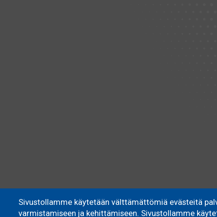
Sivustollamme käytetään välttämättömiä evästeitä pal
varmistamiseen ja kehittämiseen. Sivustollamme käytett