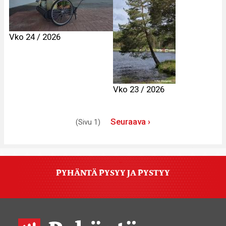
Vko 24 / 2026
Vko 23 / 2026
Sivutus
Seuraava
Seuraava ›
(Sivu 1)
sivu
PYHÄNTÄ PYSYY JA PYSTYY