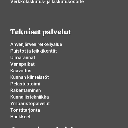
Verkkolaskutus- ja laskutusosoite
Tekniset palvelut
Ahvenjärven retkeilyalue
Puistot ja leikkikentät
Uimarannat
Venepaikat
Kaavoitus
Kunnan kiinteistöt
Pelastustoimi
Rakentaminen
Kunnallistekniikka
Ympäristöpalvelut
Tonttitarjonta
Hankkeet