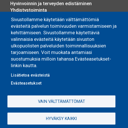
Hyvinvoinnin ja terveyden edistäminen
Yhdistystoiminta
Osallisuus ja vaikuttaminen
Sivustollamme käytetään välttämättömiä
Sosiaali- ja terveyspalvelut
evästeitä palvelun toimivuuden varmistamiseen ja
Työllisyyspalvelut
kehittämiseen. Sivustollamme käytettäviä
Yrittäjyys ja elinkeino
valinnaisia evästeitä käytetään sivuston
ulkopuolisten palveluiden toiminnallisuuksien
Asuminen
tarjoamiseen. Voit muokata antamiasi
suostumuksia milloin tahansa Evästeasetukset-
Pyhännän Monitoimitalo
linkin kautta.
Omakoti- ja vapaa-ajan asuminen
Vuokra-asunnot
Lisätietoa evästeistä
Evästeasetukset
VAIN VÄLTTÄMÄTTÖMÄT
HYVÄKSY KAIKKI
Evästeasetukset