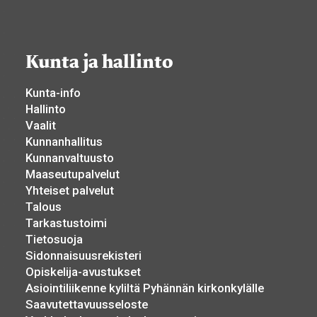
Kunta ja hallinto
Kunta-info
Hallinto
Vaalit
Kunnanhallitus
Kunnanvaltuusto
Maaseutupalvelut
Yhteiset palvelut
Talous
Tarkastustoimi
Tietosuoja
Sidonnaisuusrekisteri
Opiskelija-avustukset
Asiointiliikenne kyliltä Pyhännän kirkonkylälle
Saavutettavuusseloste