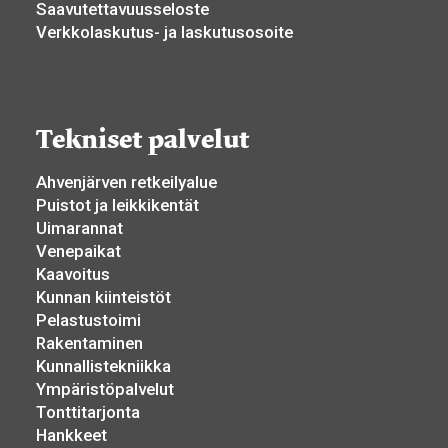
Saavutettavuusseloste
Verkkolaskutus- ja laskutusosoite
Tekniset palvelut
Ahvenjärven retkeilyalue
Puistot ja leikkikentät
Uimarannat
Venepaikat
Kaavoitus
Kunnan kiinteistöt
Pelastustoimi
Rakentaminen
Kunnallistekniikka
Ympäristöpalvelut
Tonttitarjonta
Hankkeet