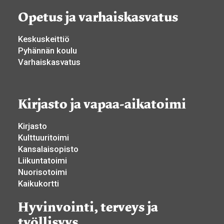
Opetus ja varhaiskasvatus
Keskuskeittiö
Pyhännän koulu
Varhaiskasvatus
Kirjasto ja vapaa-aikatoimi
Kirjasto
Kulttuuritoimi
Kansalaisopisto
Liikuntatoimi
Nuorisotoimi
Kaikukortti
Hyvinvointi, terveys ja
työllisyys