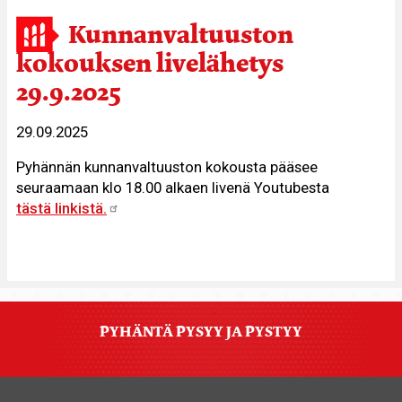
Kunnanvaltuuston
kokouksen livelähetys
29.9.2025
29.09.2025
Pyhännän kunnanvaltuuston kokousta pääsee
seuraamaan klo 18.00 alkaen livenä Youtubesta
tästä linkistä.
PYHÄNTÄ PYSYY JA PYSTYY