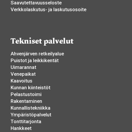
Saavutettavuusseloste
Verkkolaskutus- ja laskutusosoite
Tekniset palvelut
Ahvenjärven retkeilyalue
Puistot ja leikkikentät
Uimarannat
Venepaikat
Kaavoitus
Kunnan kiinteistöt
Pelastustoimi
Rakentaminen
Kunnallistekniikka
Ympäristöpalvelut
Tonttitarjonta
Hankkeet