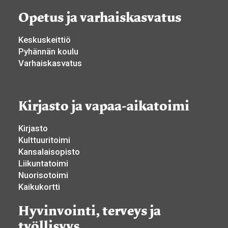
Opetus ja varhaiskasvatus
Keskuskeittiö
Pyhännän koulu
Varhaiskasvatus
Kirjasto ja vapaa-aikatoimi
Kirjasto
Kulttuuritoimi
Kansalaisopisto
Liikuntatoimi
Nuorisotoimi
Kaikukortti
Hyvinvointi, terveys ja
työllisyys