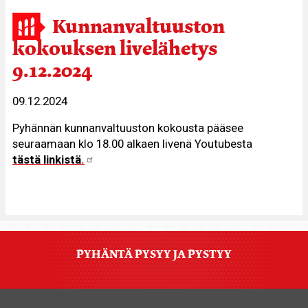
Kunnanvaltuuston
kokouksen livelähetys
9.12.2024
09.12.2024
Pyhännän kunnanvaltuuston kokousta pääsee
seuraamaan klo 18.00 alkaen livenä Youtubesta
tästä linkistä
.
PYHÄNTÄ PYSYY JA PYSTYY