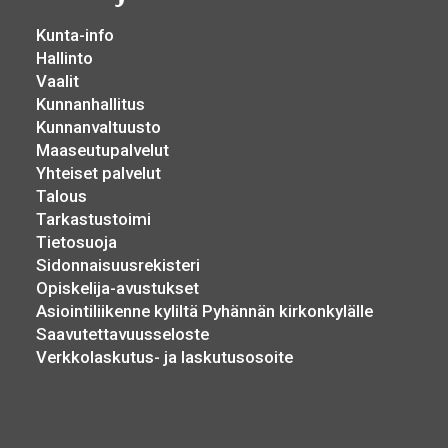
Kunta-info
Hallinto
Vaalit
Kunnanhallitus
Kunnanvaltuusto
Maaseutupalvelut
Yhteiset palvelut
Talous
Tarkastustoimi
Tietosuoja
Sidonnaisuusrekisteri
Opiskelija-avustukset
Asiointiliikenne kyliltä Pyhännän kirkonkylälle
Saavutettavuusseloste
Verkkolaskutus- ja laskutusosoite