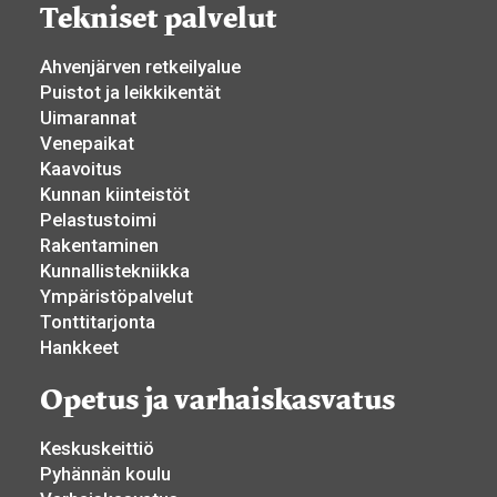
Tekniset palvelut
Ahvenjärven retkeilyalue
Puistot ja leikkikentät
Uimarannat
Venepaikat
Kaavoitus
Kunnan kiinteistöt
Pelastustoimi
Rakentaminen
Kunnallistekniikka
Ympäristöpalvelut
Tonttitarjonta
Hankkeet
Opetus ja varhaiskasvatus
Keskuskeittiö
Pyhännän koulu