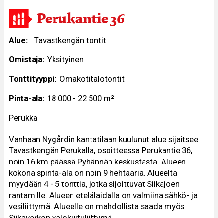
Perukantie 36
Alue
Tavastkengän tontit
Omistaja
Yksityinen
Tonttityyppi
Omakotitalotontit
Pinta-ala
18 000 - 22 500 m²
Perukka
Vanhaan Nygårdin kantatilaan kuulunut alue sijaitsee
Tavastkengän Perukalla, osoitteessa Perukantie 36,
noin 16 km päässä Pyhännän keskustasta. Alueen
kokonaispinta-ala on noin 9 hehtaaria. Alueelta
myydään 4 - 5 tonttia, jotka sijoittuvat Siikajoen
rantamille. Alueen etelälaidalla on valmiina sähkö- ja
vesiliittymä. Alueelle on mahdollista saada myös
Siikaverkon valokuituliittymä.