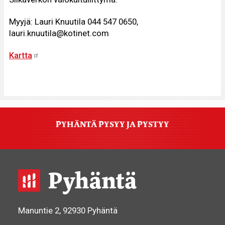
Myyjä: Lauri Knuutila 044 547 0650,
lauri.knuutila@kotinet.com
Kartta
PYHÄNTÄ PYSYY JA PYSTYY
Manuntie 2, 92930 Pyhäntä