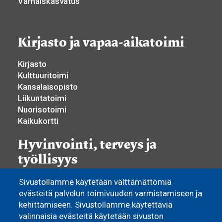
Varhaiskasvatus
Kirjasto ja vapaa-aikatoimi
Kirjasto
Kulttuuritoimi
Kansalaisopisto
Liikuntatoimi
Nuorisotoimi
Kaikukortti
Hyvinvointi, terveys ja
työllisyys
Hyvinvoinnin ja terveyden edistäminen
Sivustollamme käytetään välttämättömiä
Yhdistystoiminta
evästeitä palvelun toimivuuden varmistamiseen ja
Osallisuus ja vaikuttaminen
kehittämiseen. Sivustollamme käytettäviä
Sosiaali- ja terveyspalvelut
valinnaisia evästeitä käytetään sivuston