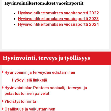
Hyvinvointikertomukset vuosiraportit
Hyvinvointikertomuksen vuosiraportti 2022
Hyvinvointikertomuksen vuosiraportti 2023
Hyvinvointikertomuksen vuosiraportti 2024
You
Breadcrumbs
Hyvinvointi, terveys ja työllisyys
re
ere:
Päävalikko
Hyvinvoinnin ja terveyden edistäminen
Hyödyllisiä linkkejä
Hyvinvointialue Pohteen sosiaali;- terveys- ja
pelastustoimen palvelut
Yhdistystoiminta
Osallisuus ja vaikuttaminen