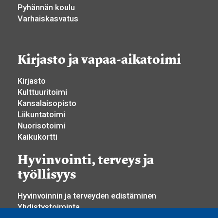
Pyhännän koulu
Varhaiskasvatus
Kirjasto ja vapaa-aikatoimi
Kirjasto
Kulttuuritoimi
Kansalaisopisto
Liikuntatoimi
Nuorisotoimi
Kaikukortti
Hyvinvointi, terveys ja
työllisyys
Hyvinvoinnin ja terveyden edistäminen
Yhdistystoiminta
Osallisuus ja vaikuttaminen