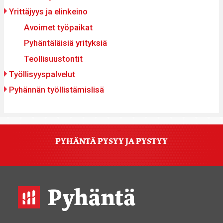
Yrittäjyys ja elinkeino
Avoimet työpaikat
Pyhäntäläisiä yrityksiä
Teollisuustontit
Työllisyyspalvelut
Pyhännän työllistämislisä
PYHÄNTÄ PYSYY JA PYSTYY