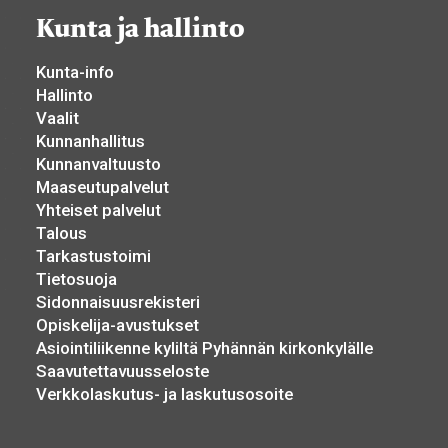
Kunta ja hallinto
Kunta-info
Hallinto
Vaalit
Kunnanhallitus
Kunnanvaltuusto
Maaseutupalvelut
Yhteiset palvelut
Talous
Tarkastustoimi
Tietosuoja
Sidonnaisuusrekisteri
Opiskelija-avustukset
Asiointiliikenne kyliltä Pyhännän kirkonkylälle
Saavutettavuusseloste
Verkkolaskutus- ja laskutusosoite