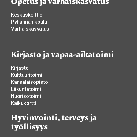
Opetus ja varhaiskasvatus
Keskuskeittiö
Pyhännän koulu
Varhaiskasvatus
Kirjasto ja vapaa-aikatoimi
Kirjasto
Kulttuuritoimi
Kansalaisopisto
Liikuntatoimi
Nuorisotoimi
Kaikukortti
Hyvinvointi, terveys ja
työllisyys