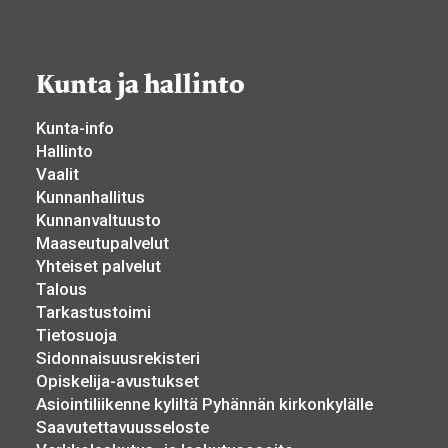
Kunta ja hallinto
Kunta-info
Hallinto
Vaalit
Kunnanhallitus
Kunnanvaltuusto
Maaseutupalvelut
Yhteiset palvelut
Talous
Tarkastustoimi
Tietosuoja
Sidonnaisuusrekisteri
Opiskelija-avustukset
Asiointiliikenne kyliltä Pyhännän kirkonkylälle
Saavutettavuusseloste