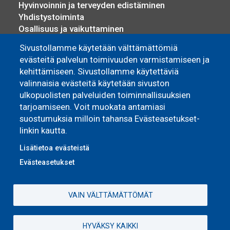
Hyvinvoinnin ja terveyden edistäminen
Yhdistystoiminta
Osallisuus ja vaikuttaminen
Sosiaali- ja terveyspalvelut
Sivustollamme käytetään välttämättömiä
Työllisyyspalvelut
evästeitä palvelun toimivuuden varmistamiseen ja
Yrittäjyys ja elinkeino
kehittämiseen. Sivustollamme käytettäviä
valinnaisia evästeitä käytetään sivuston
Asuminen
ulkopuolisten palveluiden toiminnallisuuksien
tarjoamiseen. Voit muokata antamiasi
Pyhännän Monitoimitalo
suostumuksia milloin tahansa Evästeasetukset-
Omakoti- ja vapaa-ajan asuminen
linkin kautta.
Vuokra-asunnot
Lisätietoa evästeistä
Evästeasetukset
VAIN VÄLTTÄMÄTTÖMÄT
HYVÄKSY KAIKKI