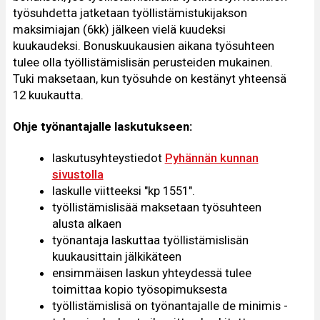
työsuhdetta jatketaan työllistämistukijakson
maksimiajan (6kk) jälkeen vielä kuudeksi
kuukaudeksi. Bonuskuukausien aikana työsuhteen
tulee olla työllistämislisän perusteiden mukainen.
Tuki maksetaan, kun työsuhde on kestänyt yhteensä
12 kuukautta.
Ohje työnantajalle laskutukseen:
laskutusyhteystiedot
Pyhännän kunnan
sivustolla
laskulle viitteeksi "kp 1551".
työllistämislisää maksetaan työsuhteen
alusta alkaen
työnantaja laskuttaa työllistämislisän
kuukausittain jälkikäteen
ensimmäisen laskun yhteydessä tulee
toimittaa kopio työsopimuksesta
työllistämislisä on työnantajalle de minimis -