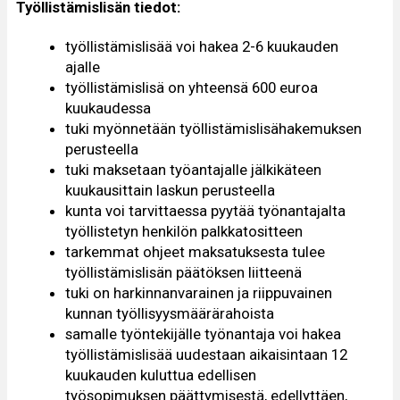
Työllistämislisän tiedot:
työllistämislisää voi hakea 2-6 kuukauden
ajalle
työllistämislisä on yhteensä 600 euroa
kuukaudessa
tuki myönnetään työllistämislisähakemuksen
perusteella
tuki maksetaan työantajalle jälkikäteen
kuukausittain laskun perusteella
kunta voi tarvittaessa pyytää työnantajalta
työllistetyn henkilön palkkatositteen
tarkemmat ohjeet maksatuksesta tulee
työllistämislisän päätöksen liitteenä
tuki on harkinnanvarainen ja riippuvainen
kunnan työllisyysmäärärahoista
samalle työntekijälle työnantaja voi hakea
työllistämislisää uudestaan aikaisintaan 12
kuukauden kuluttua edellisen
työsopimuksen päättymisestä, edellyttäen,