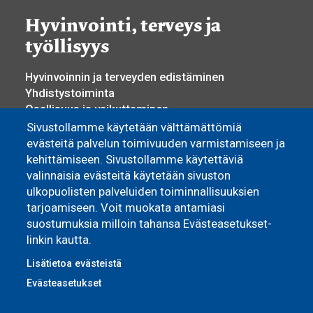
Hyvinvointi, terveys ja
työllisyys
Hyvinvoinnin ja terveyden edistäminen
Yhdistystoiminta
Osallisuus ja vaikuttaminen
Sosiaali- ja terveyspalvelut
Sivustollamme käytetään välttämättömiä
Työllisyyspalvelut
evästeitä palvelun toimivuuden varmistamiseen ja
Yrittäjyys ja elinkeino
kehittämiseen. Sivustollamme käytettäviä
valinnaisia evästeitä käytetään sivuston
Asuminen
ulkopuolisten palveluiden toiminnallisuuksien
tarjoamiseen. Voit muokata antamiasi
Pyhännän Monitoimitalo
suostumuksia milloin tahansa Evästeasetukset-
Omakoti- ja vapaa-ajan asuminen
linkin kautta.
Vuokra-asunnot
Lisätietoa evästeistä
Evästeasetukset