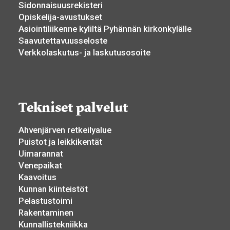
Sidonnaisuusrekisteri
Opiskelija-avustukset
Asiointiliikenne kyliltä Pyhännän kirkonkylälle
Saavutettavuusseloste
Verkkolaskutus- ja laskutusosoite
Tekniset palvelut
Ahvenjärven retkeilyalue
Puistot ja leikkikentät
Uimarannat
Venepaikat
Kaavoitus
Kunnan kiinteistöt
Pelastustoimi
Rakentaminen
Kunnallistekniikka