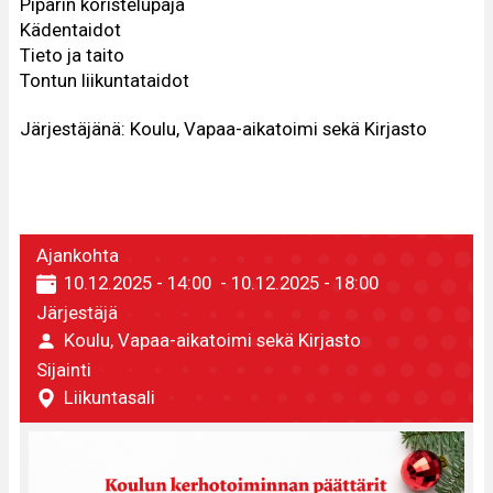
Piparin koristelupaja
Kädentaidot
Tieto ja taito
Tontun liikuntataidot
Järjestäjänä: Koulu, Vapaa-aikatoimi sekä Kirjasto
Ajankohta
10.12.2025 - 14:00
-
10.12.2025 - 18:00
Järjestäjä
Koulu, Vapaa-aikatoimi sekä Kirjasto
Sijainti
Liikuntasali