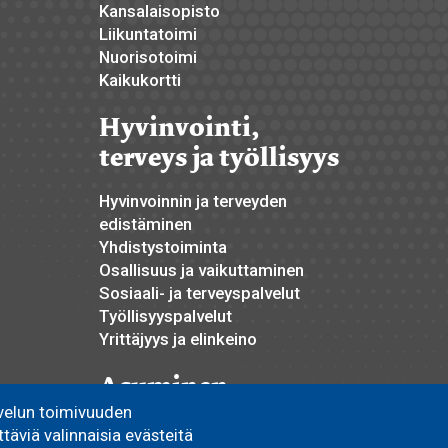
Kansalaisopisto
Liikuntatoimi
Nuorisotoimi
Kaikukortti
Hyvinvointi,
terveys ja työllisyys
Hyvinvoinnin ja terveyden
edistäminen
Yhdistystoiminta
Osallisuus ja vaikuttaminen
Sosiaali- ja terveyspalvelut
Työllisyyspalvelut
Yrittäjyys ja elinkeino
Asuminen
velun toimivuuden
Pyhännän Monitoimitalo
äviä valinnaisia evästeitä