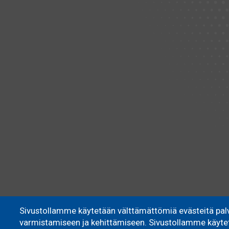
Sivustollamme käytetään välttämättömiä evästeitä pal
varmistamiseen ja kehittämiseen. Sivustollamme käytett