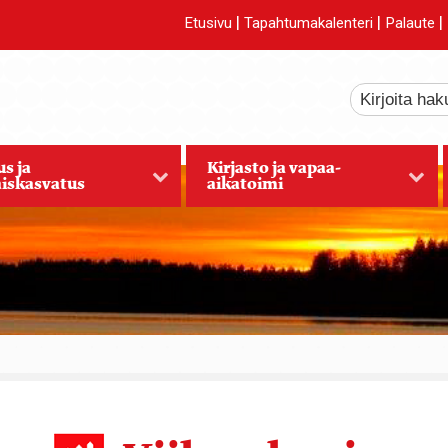
|
|
|
Etusivu
Tapahtumakalenteri
Palaute
s ja
Kirjasto ja vapaa-
iskasvatus
aikatoimi