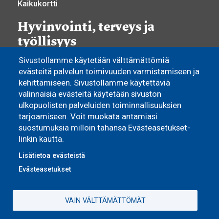
Kaikukortti
Hyvinvointi, terveys ja
työllisyys
Sivustollamme käytetään välttämättömiä
Hyvinvoinnin ja terveyden edistäminen
evästeitä palvelun toimivuuden varmistamiseen ja
Yhdistystoiminta
kehittämiseen. Sivustollamme käytettäviä
Osallisuus ja vaikuttaminen
valinnaisia evästeitä käytetään sivuston
Sosiaali- ja terveyspalvelut
ulkopuolisten palveluiden toiminnallisuuksien
Työllisyyspalvelut
tarjoamiseen. Voit muokata antamiasi
Yrittäjyys ja elinkeino
suostumuksia milloin tahansa Evästeasetukset-
Asuminen
linkin kautta.
Lisätietoa evästeistä
Pyhännän Monitoimitalo
Evästeasetukset
Omakoti- ja vapaa-ajan asuminen
Vuokra-asunnot
VAIN VÄLTTÄMÄTTÖMÄT