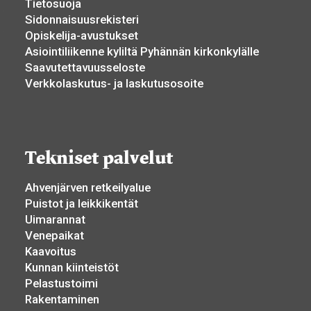
Tietosuoja
Sidonnaisuusrekisteri
Opiskelija-avustukset
Asiointiliikenne kyliltä Pyhännän kirkonkylälle
Saavutettavuusseloste
Verkkolaskutus- ja laskutusosoite
Tekniset palvelut
Ahvenjärven retkeilyalue
Puistot ja leikkikentät
Uimarannat
Venepaikat
Kaavoitus
Kunnan kiinteistöt
Pelastustoimi
Rakentaminen