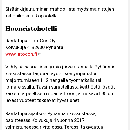
Sisäänkirjautuminen mahdollista myös mainittujen
kelloaikojen ulkopuolella
Huoneistohotelli
Rantatupa - IntoCon Oy
Koivukuja 4, 92930 Pyhäntä
www.intocon.fi
Viihtyisä saunallinen yksiö järven rannalla Pyhännän
keskustassa tarjoaa täydellisen ympäristön
majoittumiseen 1–2 hengelle työmatkalla tai
lomareissulla. Täysin varustellusta keittiöstä löydät
kaiken tarpeellisen ruoanlaittoon ja mukavat 90 cm
leveät vuoteet takaavat hyvät unet.
Rantatupa sijaitsee Pyhännän keskustassa,
osoitteessa Koivukuja 4 vuonna 2017
valmistuneessa rivitalossa. Terassilta avautuu