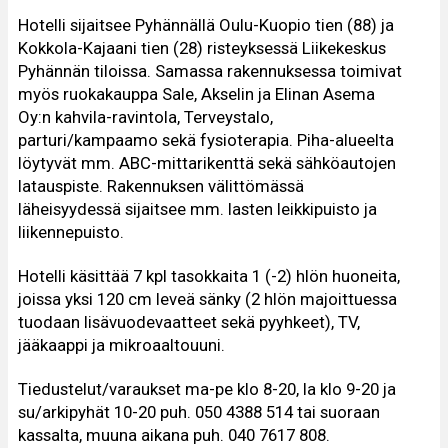
Hotelli sijaitsee Pyhännällä Oulu-Kuopio tien (88) ja
Kokkola-Kajaani tien (28) risteyksessä Liikekeskus
Pyhännän tiloissa. Samassa rakennuksessa toimivat
myös ruokakauppa Sale, Akselin ja Elinan Asema
Oy:n kahvila-ravintola, Terveystalo,
parturi/kampaamo sekä fysioterapia. Piha-alueelta
löytyvät mm. ABC-mittarikenttä sekä sähköautojen
latauspiste. Rakennuksen välittömässä
läheisyydessä sijaitsee mm. lasten leikkipuisto ja
liikennepuisto.
Hotelli käsittää 7 kpl tasokkaita 1 (-2) hlön huoneita,
joissa yksi 120 cm leveä sänky (2 hlön majoittuessa
tuodaan lisävuodevaatteet sekä pyyhkeet), TV,
jääkaappi ja mikroaaltouuni.
Tiedustelut/varaukset ma-pe klo 8-20, la klo 9-20 ja
su/arkipyhät 10-20 puh. 050 4388 514 tai suoraan
kassalta, muuna aikana puh. 040 7617 808.