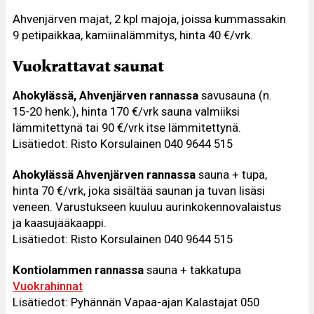
Ahvenjärven majat, 2 kpl majoja, joissa kummassakin
9 petipaikkaa, kamiinalämmitys, hinta 40 €/vrk.
Vuokrattavat saunat
Ahokylässä,
Ahvenjärven rannassa
savusauna (n.
15-20 henk.), hinta 170 €/vrk sauna valmiiksi
lämmitettynä tai 90 €/vrk itse lämmitettynä.
Lisätiedot: Risto Korsulainen 040 9644 515
Ahokylässä Ahvenjärven rannassa
sauna + tupa,
hinta 70 €/vrk, joka sisältää saunan ja tuvan lisäsi
veneen. Varustukseen kuuluu aurinkokennovalaistus
ja kaasujääkaappi.
Lisätiedot: Risto Korsulainen 040 9644 515
Kontiolammen rannassa
sauna + takkatupa
Vuokrahinnat
Lisätiedot: Pyhännän Vapaa-ajan Kalastajat 050