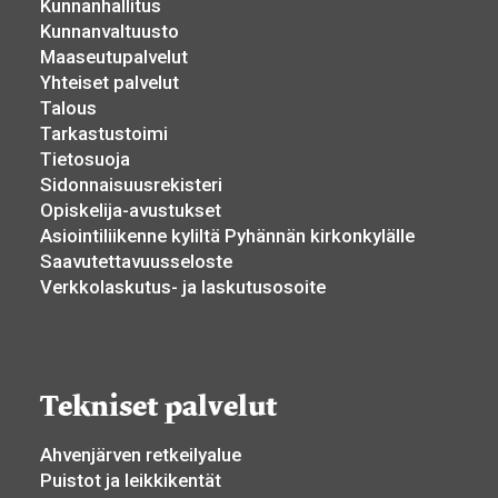
Kunnanhallitus
Kunnanvaltuusto
Maaseutupalvelut
Yhteiset palvelut
Talous
Tarkastustoimi
Tietosuoja
Sidonnaisuusrekisteri
Opiskelija-avustukset
Asiointiliikenne kyliltä Pyhännän kirkonkylälle
Saavutettavuusseloste
Verkkolaskutus- ja laskutusosoite
Tekniset palvelut
Ahvenjärven retkeilyalue
Puistot ja leikkikentät