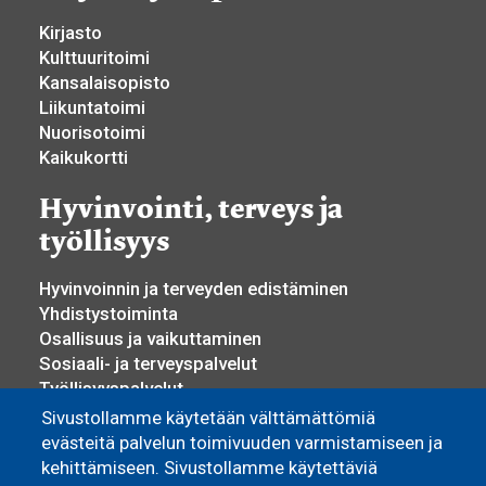
Kirjasto
Kulttuuritoimi
Kansalaisopisto
Liikuntatoimi
Nuorisotoimi
Kaikukortti
Hyvinvointi, terveys ja
työllisyys
Hyvinvoinnin ja terveyden edistäminen
Yhdistystoiminta
Osallisuus ja vaikuttaminen
Sosiaali- ja terveyspalvelut
Työllisyyspalvelut
Yrittäjyys ja elinkeino
Sivustollamme käytetään välttämättömiä
evästeitä palvelun toimivuuden varmistamiseen ja
Asuminen
kehittämiseen. Sivustollamme käytettäviä