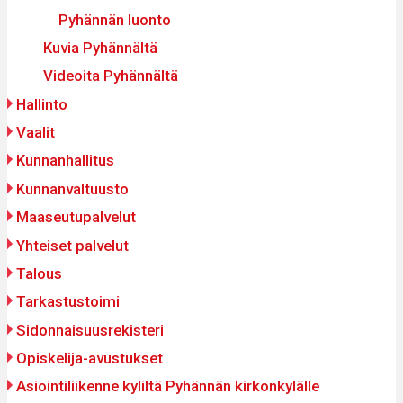
Pyhännän luonto
Kuvia Pyhännältä
Videoita Pyhännältä
Hallinto
Vaalit
Kunnanhallitus
Kunnanvaltuusto
Maaseutupalvelut
Yhteiset palvelut
Talous
Tarkastustoimi
Sidonnaisuusrekisteri
Opiskelija-avustukset
Asiointiliikenne kyliltä Pyhännän kirkonkylälle