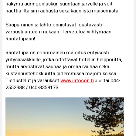
näkymä auringonlaskun suuntaan järvelle ja voit
nauttia iltaisin rauhasta sekä kauniista maisemista.
Saapuminen ja lähtö onnistuvat joustavasti
varaustilanteen mukaan. Tervetuloa viihtymään
Rantatupaan!
Rantatupa on erinomainen majoitus erityisesti
yritysasiakkaille, jotka odottavat hotellin helppoutta,
mutta arvostavat saunaa ja omaa rauhaa sekä
kustannustehokkuutta pidemmissä majoituksissa.
Tiedustelut ja varaukset
www.intocon.fi
tai 044-
2552388 / 040-8358173