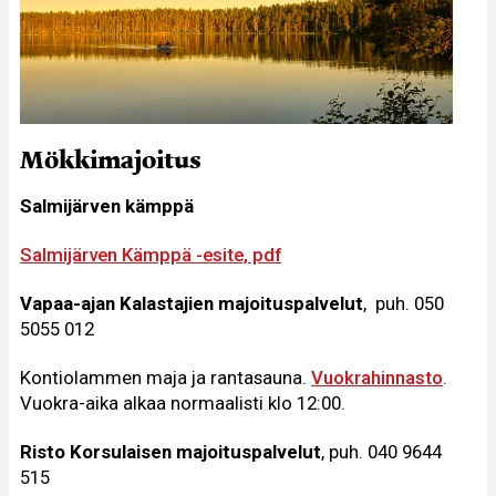
Mökkimajoitus
Salmijärven kämppä
Salmijärven Kämppä -esite, pdf
Vapaa-ajan Kalastajien majoituspalvelut
, puh. 050
5055 012
Kontiolammen maja ja rantasauna.
Vuokrahinnasto
.
Vuokra-aika alkaa normaalisti klo 12:00.
Risto Korsulaisen majoituspalvelut
, puh. 040 9644
515