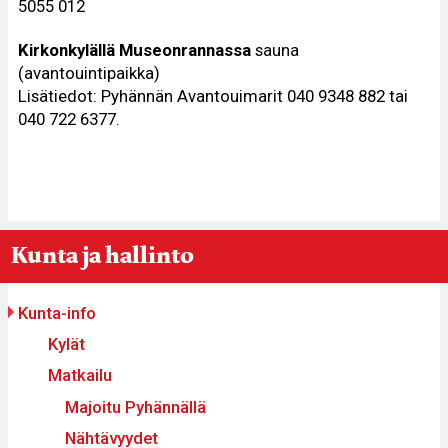
5055 012
Kirkonkylällä Museonrannassa
sauna
(avantouintipaikka)
Lisätiedot: Pyhännän Avantouimarit 040 9348 882 tai
040 722 6377.
You
Breadcrumbs
Kunta ja hallinto
re
ere:
Päävalikko
Kunta-info
Kylät
Matkailu
Majoitu Pyhännällä
Nähtävyydet