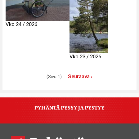
Vko 24 / 2026
Vko 23 / 2026
Sivutus
Seuraava
Seuraava ›
(Sivu 1)
sivu
PYHÄNTÄ PYSYY JA PYSTYY