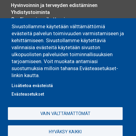
Hyvinvoinnin ja terveyden edistäminen
Yhdistystoiminta
Osallisuus ja vaikuttaminen
Sosiaali- ja terveyspalvelut
Sivustollamme käytetään välttämättömiä
Työllisyyspalvelut
evästeitä palvelun toimivuuden varmistamiseen ja
Yrittäjyys ja elinkeino
kehittämiseen. Sivustollamme käytettäviä
valinnaisia evästeitä käytetään sivuston
Asuminen
ulkopuolisten palveluiden toiminnallisuuksien
tarjoamiseen. Voit muokata antamiasi
Pyhännän Monitoimitalo
suostumuksia milloin tahansa Evästeasetukset-
Omakoti- ja vapaa-ajan asuminen
linkin kautta.
Vuokra-asunnot
Lisätietoa evästeistä
Evästeasetukset
VAIN VÄLTTÄMÄTTÖMÄT
HYVÄKSY KAIKKI