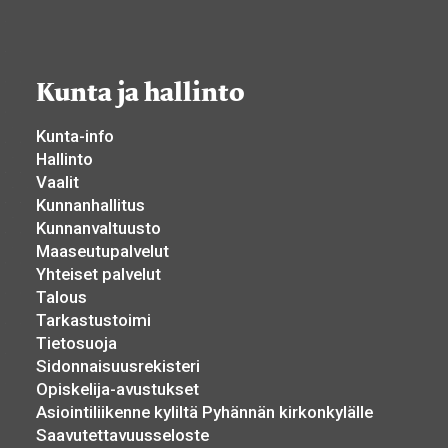
Kunta ja hallinto
Kunta-info
Hallinto
Vaalit
Kunnanhallitus
Kunnanvaltuusto
Maaseutupalvelut
Yhteiset palvelut
Talous
Tarkastustoimi
Tietosuoja
Sidonnaisuusrekisteri
Opiskelija-avustukset
Asiointiliikenne kyliltä Pyhännän kirkonkylälle
Saavutettavuusseloste