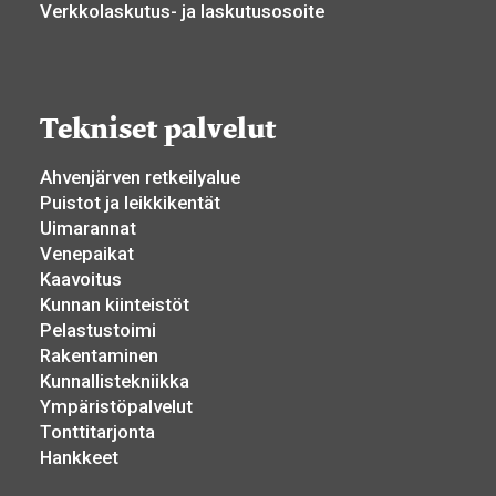
Verkkolaskutus- ja laskutusosoite
Tekniset palvelut
Ahvenjärven retkeilyalue
Puistot ja leikkikentät
Uimarannat
Venepaikat
Kaavoitus
Kunnan kiinteistöt
Pelastustoimi
Rakentaminen
Kunnallistekniikka
Ympäristöpalvelut
Tonttitarjonta
Hankkeet